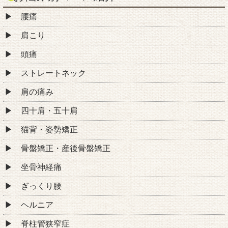
腰痛
肩こり
頭痛
ストレートネック
肩の痛み
四十肩・五十肩
猫背・姿勢矯正
骨盤矯正・産後骨盤矯正
坐骨神経痛
ぎっくり腰
ヘルニア
脊柱管狭窄症