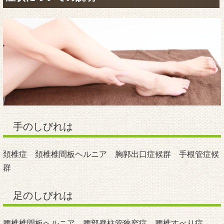
手のしびれは
頚椎症 頚椎椎間板ヘルニア 胸郭出口症候群 手根管症候
群
足のしびれは
腰椎椎間板ヘルニア 腰部脊柱管狭窄症 腰椎すべり症