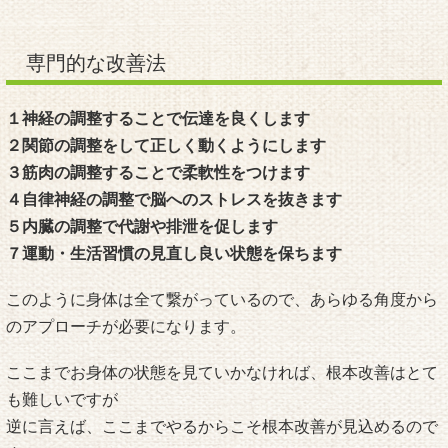
専門的な改善法
１神経の調整することで伝達を良くします
２関節の調整をして正しく動くようにします
３筋肉の調整することで柔軟性をつけます
４自律神経の調整で脳へのストレスを抜きます
５内臓の調整で代謝や排泄を促します
７運動・生活習慣の見直し良い状態を保ちます
このように身体は全て繋がっているので、あらゆる角度から
のアプローチが必要になります。
ここまでお身体の状態を見ていかなければ、根本改善はとて
も難しいですが
逆に言えば、ここまでやるからこそ根本改善が見込めるので