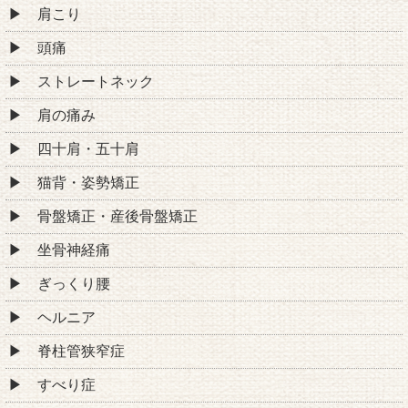
肩こり
頭痛
ストレートネック
肩の痛み
四十肩・五十肩
猫背・姿勢矯正
骨盤矯正・産後骨盤矯正
坐骨神経痛
ぎっくり腰
ヘルニア
脊柱管狭窄症
すべり症