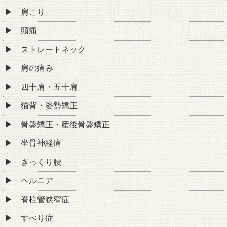
肩こり
頭痛
ストレートネック
肩の痛み
四十肩・五十肩
猫背・姿勢矯正
骨盤矯正・産後骨盤矯正
坐骨神経痛
ぎっくり腰
ヘルニア
脊柱管狭窄症
すべり症