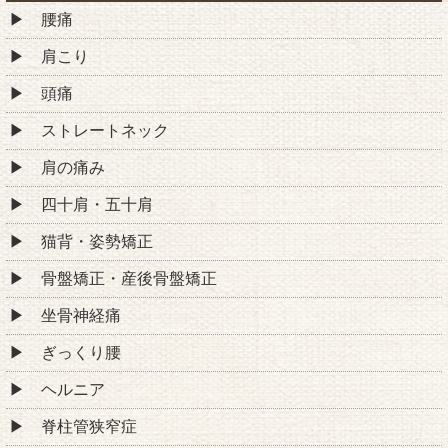
腰痛
肩こり
頭痛
ストレートネック
肩の痛み
四十肩・五十肩
猫背・姿勢矯正
骨盤矯正・産後骨盤矯正
坐骨神経痛
ぎっくり腰
ヘルニア
脊柱管狭窄症