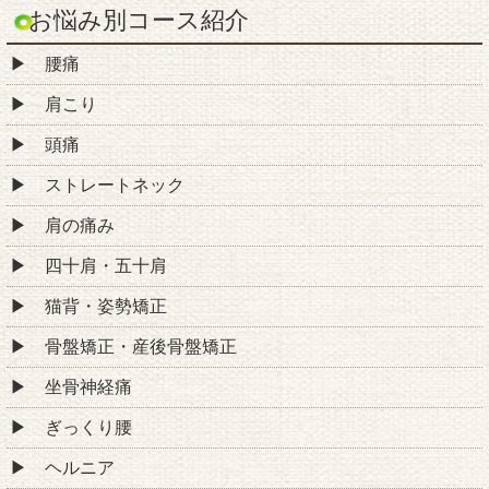
お悩み別コース紹介
腰痛
肩こり
頭痛
ストレートネック
肩の痛み
四十肩・五十肩
猫背・姿勢矯正
骨盤矯正・産後骨盤矯正
坐骨神経痛
ぎっくり腰
ヘルニア